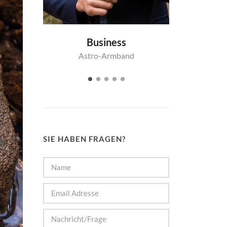
Männer
d
Astro-Armband
Astr
SIE HABEN FRAGEN?