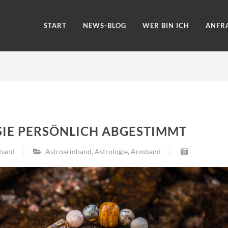
START
NEWS-BLOG
WER BIN ICH
ANFR
SIE PERSÖNLICH ABGESTIMMT
band
Astroarmband
,
Astrologie
,
Armband