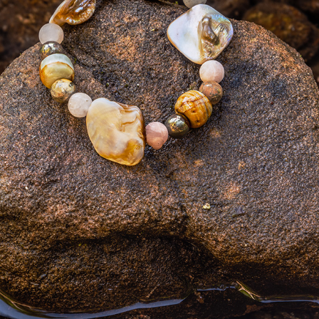
Kinder
Business
Astro-Armband
Astro-Armban