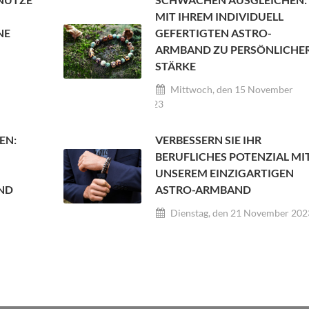
MIT IHREM INDIVIDUELL
NE
GEFERTIGTEN ASTRO-
!
ARMBAND ZU PERSÖNLICHE
STÄRKE
Mittwoch, den 15 November
2023
EN:
VERBESSERN SIE IHR
BERUFLICHES POTENZIAL MI
UNSEREM EINZIGARTIGEN
ND
ASTRO-ARMBAND
Dienstag, den 21 November 202