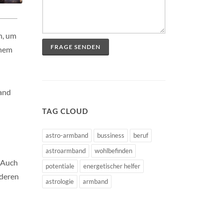
n, um
FRAGE SENDEN
inem
band
n
TAG CLOUD
astro-armband
bussiness
beruf
astroarmband
wohlbefinden
. Auch
potentiale
energetischer helfer
 deren
astrologie
armband