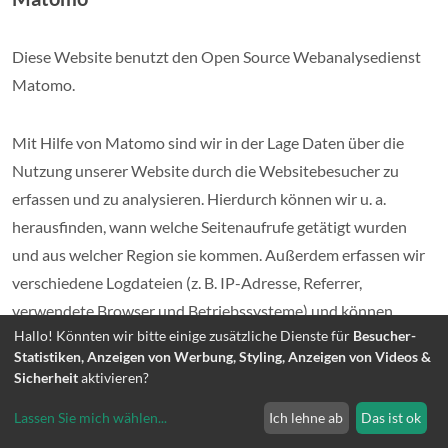
Diese Website benutzt den Open Source Webanalysedienst
Matomo.
Mit Hilfe von Matomo sind wir in der Lage Daten über die
Nutzung unserer Website durch die Websitebesucher zu
erfassen und zu analysieren. Hierdurch können wir u. a.
herausfinden, wann welche Seitenaufrufe getätigt wurden
und aus welcher Region sie kommen. Außerdem erfassen wir
verschiedene Logdateien (z. B. IP-Adresse, Referrer,
verwendete Browser und Betriebssysteme) und können
Hallo! Könnten wir bitte einige zusätzliche Dienste für
Besucher-
messen, ob unsere Websitebesucher bestimmte Aktionen
Statistiken, Anzeigen von Werbung, Styling, Anzeigen von Videos &
durchführen (z. B. Klicks, Käufe u. Ä.).
Sicherheit
aktivieren?
Lassen Sie mich wählen
...
Ich lehne ab
Das ist ok
Die Nutzung dieses Analyse-Tools erfolgt auf Grundlage von